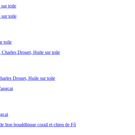
ur toile
 toile
rles Drouet, Huile sur toile
ngcai