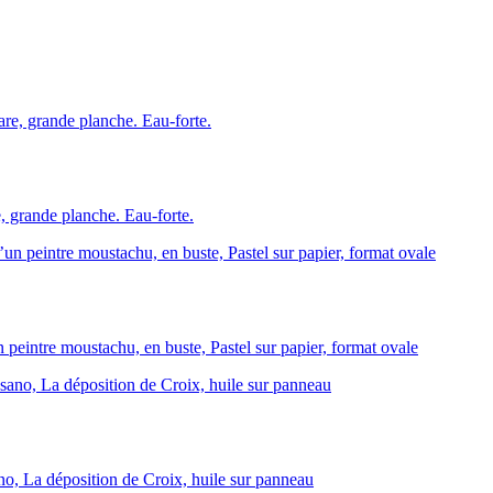
rande planche. Eau-forte.
eintre moustachu, en buste, Pastel sur papier, format ovale
no, La déposition de Croix, huile sur panneau