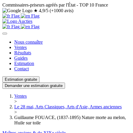
Commissaires-priseurs agréés par l'État - TOP 10 France
★
4,9/5 (+1000 avis)
Nous connaître
Ventes
Résultats
Guides
Estimation
Contact
Estimation gratuite
Demander une estimation gratuite
Ventes
>
Le 28 mai, Arts Classiques, Arts d'Asie, Armes anciennes
>
Guillaume FOUACE, (1837-1895) Nature morte au melon,
Huile sur toile
Maîtres anciens & du XIXe siècle