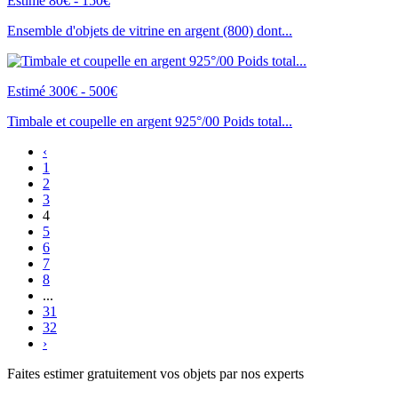
Estimé 80€ - 150€
Ensemble d'objets de vitrine en argent (800) dont...
Estimé 300€ - 500€
Timbale et coupelle en argent 925°/00 Poids total...
‹
1
2
3
4
5
6
7
8
...
31
32
›
Faites estimer gratuitement vos objets par nos experts