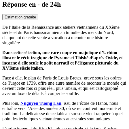
Réponse en - de 24h
Estimation gratuite
De l’Italie de la Renaissance aux ateliers vietnamiens du XXème
siècle et du Paris haussmannien au tumulte des mers du Nord,
chaque lot de cette vente a vocation à raconter une histoire
singulière.
Dans cette sélection, une rare coupe en majolique d’Urbino
illustre le récit tragique de Pyrame et Thisbé d’après Ovide, et
incarne à elle seule le goût narratif et l’élégance picturale du
XVIème siècle italien.
Face à elle, le plan de Paris de Louis Bretez, gravé sous les ordres
de Turgot en 1739, offre une autre manière de raconter le monde qui
devient cette fois ci plus réel, plus urbain, et qui est cartographié
avec un luxe de détails à couper le souffle.
Plus loin,
Nuguyen Tuong Lan
, issu de l’école de Hanoi, nous
entraîne vers l’Asie des années 30, où se rencontrent modernité et
tradition. La délicatesse de ce tableau sur soie vient rappeler à quel
point les techniques vietnamiennes ancestrales sont uniques.
L’ordre impérial du Kim Khanh, en or ciselé, et le tapis Kachan