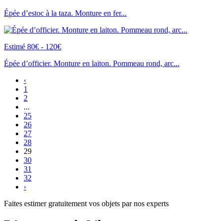
Épée d’estoc à la taza. Monture en fer...
Estimé 80€ - 120€
Épée d’officier. Monture en laiton. Pommeau rond, arc...
‹
1
2
...
25
26
27
28
29
30
31
32
›
Faites estimer gratuitement vos objets par nos experts