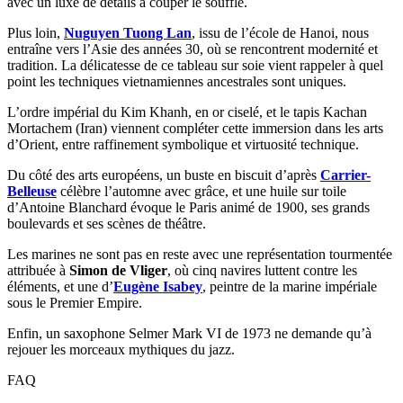
avec un luxe de détails à couper le souffle.
Plus loin,
Nuguyen Tuong Lan
, issu de l’école de Hanoi, nous
entraîne vers l’Asie des années 30, où se rencontrent modernité et
tradition. La délicatesse de ce tableau sur soie vient rappeler à quel
point les techniques vietnamiennes ancestrales sont uniques.
L’ordre impérial du Kim Khanh, en or ciselé, et le tapis Kachan
Mortachem (Iran) viennent compléter cette immersion dans les arts
d’Orient, entre raffinement symbolique et virtuosité technique.
Du côté des arts européens, un buste en biscuit d’après
Carrier-
Belleuse
célèbre l’automne avec grâce, et une huile sur toile
d’Antoine Blanchard évoque le Paris animé de 1900, ses grands
boulevards et ses scènes de théâtre.
Les marines ne sont pas en reste avec une représentation tourmentée
attribuée à
Simon de Vliger
, où cinq navires luttent contre les
éléments, et une d’
Eugène Isabey
, peintre de la marine impériale
sous le Premier Empire.
Enfin, un saxophone Selmer Mark VI de 1973 ne demande qu’à
rejouer les morceaux mythiques du jazz.
FAQ