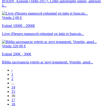
RODIN, Auguste (1840-1917). Lettre autographe signée, adressée
à...
Vendu
2,00 €
Estimé 1000€ - 2000€
Livre d'heures manuscrit enluminé en latin et français...
Vendu
320,00 €
Estimé 200€ - 300€
Biblia sacrosancta veteris ac novi testamenti. Venetiis, apud...
‹
1
2
...
14
15
16
17
18