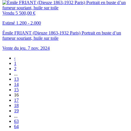
Vendu
5 500,00 €
Estimé 1.200 - 2.000
Émile FRIANT (Dieuze 1863-1932 Paris) Portrait en buste d’un
fumeur souriant, huile sur toile
Vente du
jeu.
7
nov.
2024
‹
1
2
...
13
14
15
16
17
18
19
...
63
64