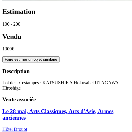
Estimation
100 - 200
Vendu
1300€
Faire estimer un objet similaire
Description
Lot de six estampes : KATSUSHIKA Hokusai et UTAGAWA
Hiroshige
Vente associée
Le 28 mai, Arts Classiques, Arts d'Asie, Armes
anciennes
Hôtel Drouot