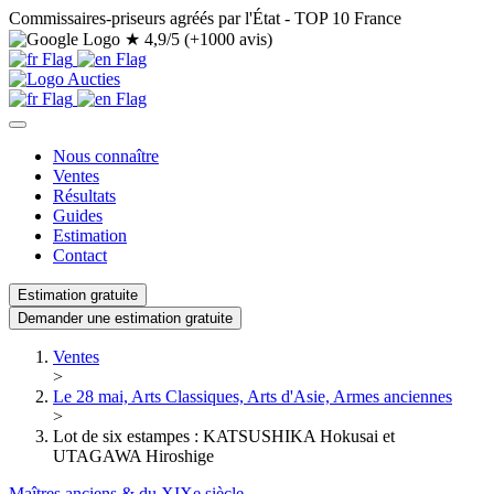
Commissaires-priseurs agréés par l'État - TOP 10 France
★
4,9/5 (+1000 avis)
Nous connaître
Ventes
Résultats
Guides
Estimation
Contact
Estimation gratuite
Demander une estimation gratuite
Ventes
>
Le 28 mai, Arts Classiques, Arts d'Asie, Armes anciennes
>
Lot de six estampes : KATSUSHIKA Hokusai et
UTAGAWA Hiroshige
Maîtres anciens & du XIXe siècle