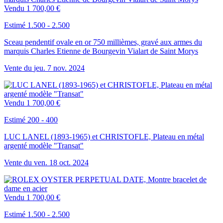
Vendu
1 700,00 €
Estimé 1.500 - 2.500
Sceau pendentif ovale en or 750 millièmes, gravé aux armes du
marquis Charles Etienne de Bourgevin Vialart de Saint Morys
Vente du
jeu.
7
nov.
2024
Vendu
1 700,00 €
Estimé 200 - 400
LUC LANEL (1893-1965) et CHRISTOFLE, Plateau en métal
argenté modèle "Transat"
Vente du
ven.
18
oct.
2024
Vendu
1 700,00 €
Estimé 1.500 - 2.500