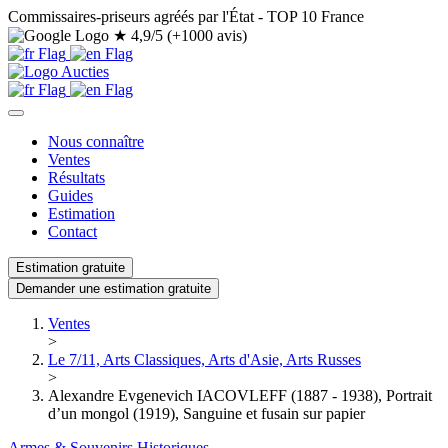
Commissaires-priseurs agréés par l'État - TOP 10 France
★
4,9/5 (+1000 avis)
Nous connaître
Ventes
Résultats
Guides
Estimation
Contact
Estimation gratuite
Demander une estimation gratuite
Ventes
>
Le 7/11, Arts Classiques, Arts d'Asie, Arts Russes
>
Alexandre Evgenevich IACOVLEFF (1887 - 1938), Portrait
d’un mongol (1919), Sanguine et fusain sur papier
Armes & Souvenirs Historiques