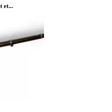
 et...