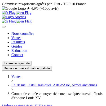
Commissaires-priseurs agréés par l'État - TOP 10 France
★
4,9/5 (+1000 avis)
Nous connaître
Ventes
Résultats
Guides
Estimation
Contact
Estimation gratuite
Demander une estimation gratuite
Ventes
>
Le 28 mai, Arts Classiques, Arts d'Asie, Armes anciennes
>
Commode cintrée en noyer richement sculptée, travail nîmois
d'époque Louis XV
Maîtres anciens & du XIXe siècle