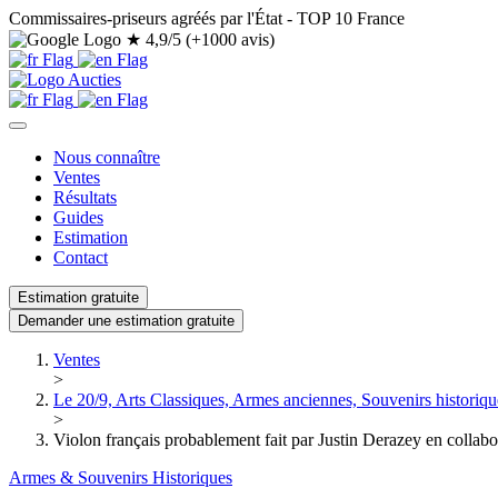
Commissaires-priseurs agréés par l'État - TOP 10 France
★
4,9/5 (+1000 avis)
Nous connaître
Ventes
Résultats
Guides
Estimation
Contact
Estimation gratuite
Demander une estimation gratuite
Ventes
>
Le 20/9, Arts Classiques, Armes anciennes, Souvenirs historiqu
>
Violon français probablement fait par Justin Derazey en collab
Armes & Souvenirs Historiques