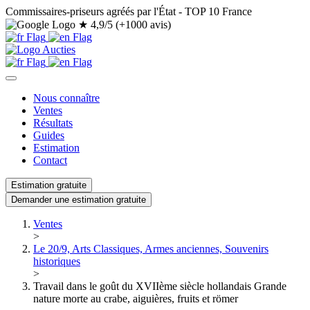
Commissaires-priseurs agréés par l'État - TOP 10 France
★
4,9/5 (+1000 avis)
Nous connaître
Ventes
Résultats
Guides
Estimation
Contact
Estimation gratuite
Demander une estimation gratuite
Ventes
>
Le 20/9, Arts Classiques, Armes anciennes, Souvenirs
historiques
>
Travail dans le goût du XVIIème siècle hollandais Grande
nature morte au crabe, aiguières, fruits et römer