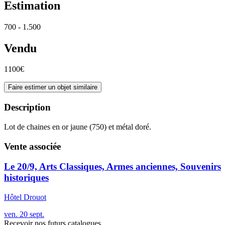
Estimation
700 - 1.500
Vendu
1100€
Faire estimer un objet similaire
Description
Lot de chaines en or jaune (750) et métal doré.
Vente associée
Le 20/9, Arts Classiques, Armes anciennes, Souvenirs
historiques
Hôtel Drouot
ven.
20
sept.
Recevoir nos futurs catalogues