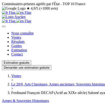
Commissaires-priseurs agréés par l'État - TOP 10 France
★
4,9/5 (+1000 avis)
Nous connaître
Ventes
Résultats
Guides
Estimation
Contact
Estimation gratuite
Demander une estimation gratuite
Ventes
>
Le 20/9, Arts Classiques, Armes anciennes, Souvenirs historiqu
>
Ferdinand François DECAP (Actif au XIXe siècle) Salomé ayant 
Armes & Souvenirs Historiques