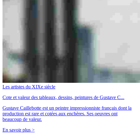
Les artistes du XIXe siècle
Cote et valeur des tableaux, dessins, peintures de Gustave C...
Gustave Caillebotte est un peintre impressionniste français dont la
production est rare et cotées aux enchères. Ses oeuvres ont
beaucoup de valeur.
En savoir plus >