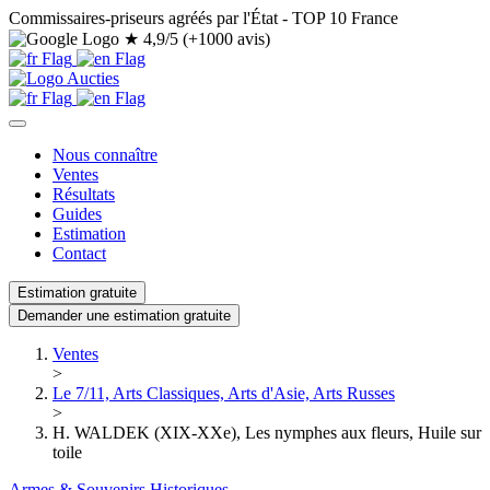
Commissaires-priseurs agréés par l'État - TOP 10 France
★
4,9/5 (+1000 avis)
Nous connaître
Ventes
Résultats
Guides
Estimation
Contact
Estimation gratuite
Demander une estimation gratuite
Ventes
>
Le 7/11, Arts Classiques, Arts d'Asie, Arts Russes
>
H. WALDEK (XIX-XXe), Les nymphes aux fleurs, Huile sur
toile
Armes & Souvenirs Historiques