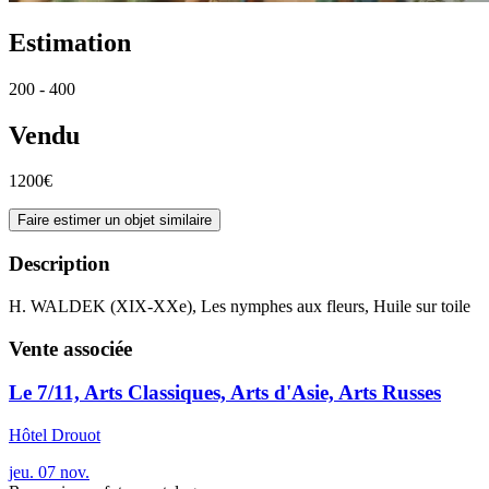
Estimation
200 - 400
Vendu
1200€
Faire estimer un objet similaire
Description
H. WALDEK (XIX-XXe), Les nymphes aux fleurs, Huile sur toile
Vente associée
Le 7/11, Arts Classiques, Arts d'Asie, Arts Russes
Hôtel Drouot
jeu.
07
nov.