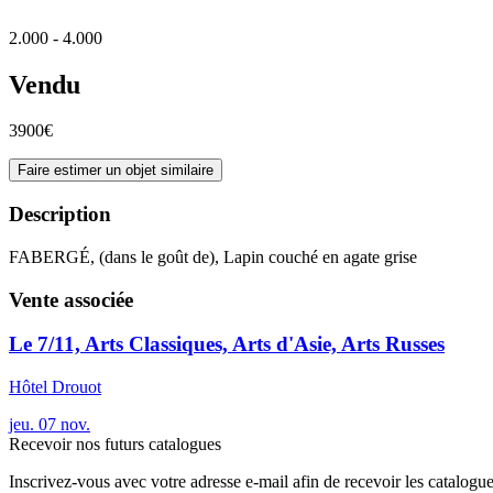
2.000 - 4.000
Vendu
3900€
Faire estimer un objet similaire
Description
FABERGÉ, (dans le goût de), Lapin couché en agate grise
Vente associée
Le 7/11, Arts Classiques, Arts d'Asie, Arts Russes
Hôtel Drouot
jeu.
07
nov.
Recevoir nos futurs catalogues
Inscrivez-vous avec votre adresse e-mail afin de recevoir les catalogu