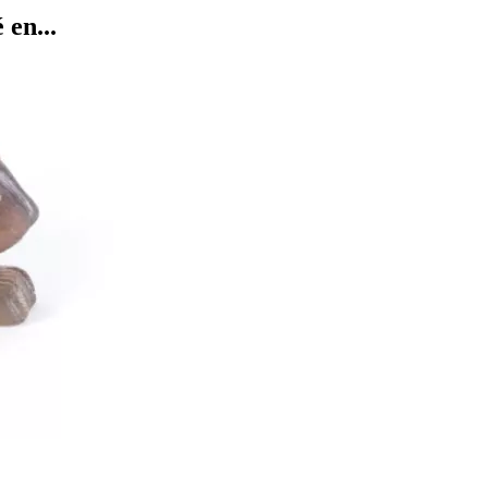
en...