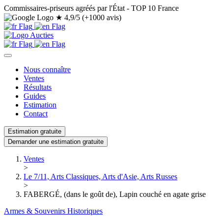
Commissaires-priseurs agréés par l'État - TOP 10 France
★
4,9/5 (+1000 avis)
Nous connaître
Ventes
Résultats
Guides
Estimation
Contact
Estimation gratuite
Demander une estimation gratuite
Ventes
>
Le 7/11, Arts Classiques, Arts d'Asie, Arts Russes
>
FABERGÉ, (dans le goût de), Lapin couché en agate grise
Armes & Souvenirs Historiques