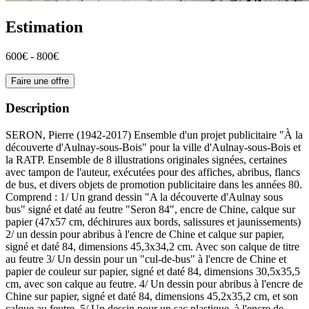
Estimation
600€ - 800€
Faire une offre
Description
SERON, Pierre (1942-2017) Ensemble d'un projet publicitaire "À la
découverte d'Aulnay-sous-Bois" pour la ville d'Aulnay-sous-Bois et
la RATP. Ensemble de 8 illustrations originales signées, certaines
avec tampon de l'auteur, exécutées pour des affiches, abribus, flancs
de bus, et divers objets de promotion publicitaire dans les années 80.
Comprend : 1/ Un grand dessin "A la découverte d'Aulnay sous
bus" signé et daté au feutre "Seron 84", encre de Chine, calque sur
papier (47x57 cm, déchirures aux bords, salissures et jaunissements)
2/ un dessin pour abribus à l'encre de Chine et calque sur papier,
signé et daté 84, dimensions 45,3x34,2 cm. Avec son calque de titre
au feutre 3/ Un dessin pour un "cul-de-bus" à l'encre de Chine et
papier de couleur sur papier, signé et daté 84, dimensions 30,5x35,5
cm, avec son calque au feutre. 4/ Un dessin pour abribus à l'encre de
Chine sur papier, signé et daté 84, dimensions 45,2x35,2 cm, et son
calque au feutre. 5/ Un dessin pour un sac plastique, à l'encre de