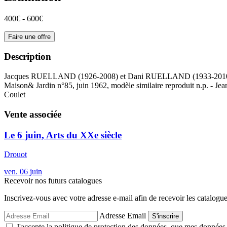
400€ - 600€
Faire une offre
Description
Jacques RUELLAND (1926-2008) et Dani RUELLAND (1933-2010) Boite 
Maison& Jardin n°85, juin 1962, modèle similaire reproduit n.p. - Je
Coulet
Vente associée
Le 6 juin, Arts du XXe siècle
Drouot
ven.
06
juin
Recevoir nos futurs catalogues
Inscrivez-vous avec votre adresse e-mail afin de recevoir les catalogu
Adresse Email
S'inscrire
J'accepte la politique de protection des données, que mes données so