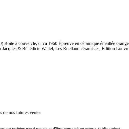
à couvercle, circa 1960 Épreuve en céramique émaillée orange Sign
an Jacques & Bénédicte Wattel, Les Ruelland céramistes, Édition Louvre
es de nos futures ventes
ient traitées par Auctie's et d'être contacté en retour. (obligatoire)