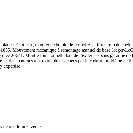
 « Cartier », minuterie chemin de fer noire, chiffres romains peints 
51855. Mouvement mécanique à remontage manuel de base Jaeger-LeCou
e 20641. Montre fonctionnelle lors de l’expertise, sans garantie de fon
e, et des manques aux extrémités cachées par le cadran, problème de tig
y expertise
es de nos futures ventes