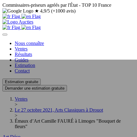
Commissaires-priseurs agréés par l'État - TOP 10 France
★
4,9/5 (+1000 avis)
Nous connaître
Ventes
Résultats
Guides
Estimation
Contact
Estimation gratuite
Demander une estimation gratuite
Ventes
>
Le 27 octobre 2021, Arts Classiques à Drouot
>
Émaux d’Art Camille FAURÉ à Limoges "Bouquet de
fleurs"
Art Déco