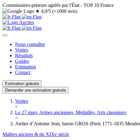
Commissaires-priseurs agréés par l'État - TOP 10 France
★
4,9/5 (+1000 avis)
Nous connaître
Ventes
Résultats
Guides
Estimation
Contact
Estimation gratuite
Demander une estimation gratuite
Ventes
>
Le 27 mars, Armes anciennes, Médailles, Arts classiques
>
Atelier d’Antoine Jean, baron GROS (Paris 1771-1835 Meudon),
Maîtres anciens & du XIXe siècle