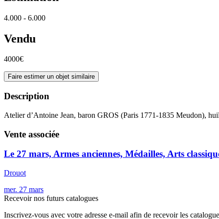
4.000 - 6.000
Vendu
4000€
Faire estimer un objet similaire
Description
Atelier d’Antoine Jean, baron GROS (Paris 1771-1835 Meudon), huile
Vente associée
Le 27 mars, Armes anciennes, Médailles, Arts classiqu
Drouot
mer.
27
mars
Recevoir nos futurs catalogues
Inscrivez-vous avec votre adresse e-mail afin de recevoir les catalogu