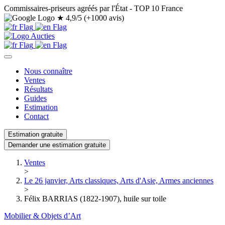
Commissaires-priseurs agréés par l'État - TOP 10 France
★
4,9/5 (+1000 avis)
Nous connaître
Ventes
Résultats
Guides
Estimation
Contact
Estimation gratuite
Demander une estimation gratuite
Ventes
>
Le 26 janvier, Arts classiques, Arts d'Asie, Armes anciennes
>
Félix BARRIAS (1822-1907), huile sur toile
Mobilier & Objets d’Art