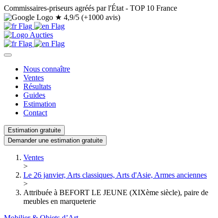
Commissaires-priseurs agréés par l'État - TOP 10 France
★
4,9/5 (+1000 avis)
Nous connaître
Ventes
Résultats
Guides
Estimation
Contact
Estimation gratuite
Demander une estimation gratuite
Ventes
>
Le 26 janvier, Arts classiques, Arts d'Asie, Armes anciennes
>
Attribuée à BEFORT LE JEUNE (XIXème siècle), paire de
meubles en marqueterie
Mobilier & Objets d’Art