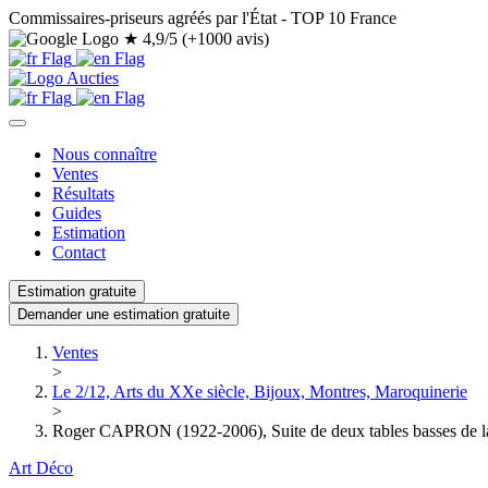
Commissaires-priseurs agréés par l'État - TOP 10 France
★
4,9/5 (+1000 avis)
Nous connaître
Ventes
Résultats
Guides
Estimation
Contact
Estimation gratuite
Demander une estimation gratuite
Ventes
>
Le 2/12, Arts du XXe siècle, Bijoux, Montres, Maroquinerie
>
Roger CAPRON (1922-2006), Suite de deux tables basses de la 
Art Déco