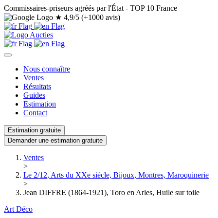
Commissaires-priseurs agréés par l'État - TOP 10 France
★
4,9/5 (+1000 avis)
Nous connaître
Ventes
Résultats
Guides
Estimation
Contact
Estimation gratuite
Demander une estimation gratuite
Ventes
>
Le 2/12, Arts du XXe siècle, Bijoux, Montres, Maroquinerie
>
Jean DIFFRE (1864-1921), Toro en Arles, Huile sur toile
Art Déco