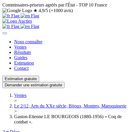
Commissaires-priseurs agréés par l'État - TOP 10 France
★
4,9/5 (+1000 avis)
Nous connaître
Ventes
Résultats
Guides
Estimation
Contact
Estimation gratuite
Demander une estimation gratuite
Ventes
>
Le 2/12, Arts du XXe siècle, Bijoux, Montres, Maroquinerie
>
Gaston-Etienne LE BOURGEOIS (1880-1956) « Coq de
combat ».
Art Déco