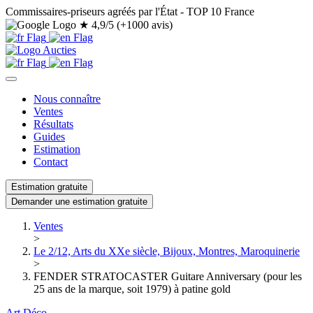
Commissaires-priseurs agréés par l'État - TOP 10 France
★
4,9/5 (+1000 avis)
Nous connaître
Ventes
Résultats
Guides
Estimation
Contact
Estimation gratuite
Demander une estimation gratuite
Ventes
>
Le 2/12, Arts du XXe siècle, Bijoux, Montres, Maroquinerie
>
FENDER STRATOCASTER Guitare Anniversary (pour les
25 ans de la marque, soit 1979) à patine gold
Art Déco