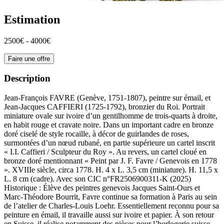
Estimation
2500€ - 4000€
Faire une offre
Description
Jean-François FAVRE (Genève, 1751-1807), peintre sur émail, et
Jean-Jacques CAFFIERI (1725-1792), bronzier du Roi. Portrait
miniature ovale sur ivoire d’un gentilhomme de trois-quarts à droite,
en habit rouge et cravate noire. Dans un important cadre en bronze
doré ciselé de style rocaille, à décor de guirlandes de roses,
surmontées d’un nœud rubané, en partie supérieure un cartel inscrit
« I.I. Caffieri / Sculpteur du Roy ». Au revers, un cartel cloué en
bronze doré mentionnant « Peint par J. F. Favre / Genevois en 1778
». XVIIIe siècle, circa 1778. H. 4 x L. 3,5 cm (miniature). H. 11,5 x
L. 8 cm (cadre). Avec son CIC n°FR2506900311-K (2025)
Historique : Élève des peintres genevois Jacques Saint-Ours et
Marc-Théodore Bourrit, Favre continue sa formation à Paris au sein
de l’atelier de Charles-Louis Loehr. Essentiellement reconnu pour sa
peinture en émail, il travaille aussi sur ivoire et papier. À son retour
en Suisse, il réalise notamment des pièces pour l’horlogerie suisse.