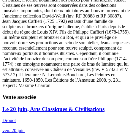
Certaines de ses œuvres sont conservées dans des collections
muséales importantes, dont deux miniatures au Louvre provenant de
l’ancienne collection David-Weill (inv. RF 30888 et RF 30887).
Jean-Jacques Caffieri (1725-1792) est issu d’une famille de
sculpteurs et bronziers d’origine italienne, établie à Paris depuis le
début du règne de Louis XIV. Fils de Philippe Caffieri (1678-1755),
lui-même sculpteur et bronzier du Roi, et qui a le privilège de
pouvoir dorer ses productions au sein de son atelier, Jean-Jacques est
reconnu essentiellement pour son œuvre sculpté, comprenant de
nombreux portraits d’hommes illustres. Cependant, il continue
l’activité de bronzier de son père, comme son frère Philippe (1714-
1774) : en témoigne notamment une paire de bras de lumière qui lui
est attribué, conservée au Château de Versailles (inv. V 5732.1 et V
5732.2). Littérature : N. Lemoine-Bouchard, Les Peintres en
miniature, 1650-1850, Les Éditions de l’Amateur, 2008, p. 231.
Expert : Maxime Charron
Vente associée
Le 20 juin, Arts Classiques & Civilisations
Drouot
ven.
20
juin