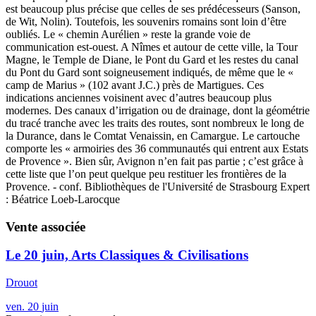
est beaucoup plus précise que celles de ses prédécesseurs (Sanson,
de Wit, Nolin). Toutefois, les souvenirs romains sont loin d’être
oubliés. Le « chemin Aurélien » reste la grande voie de
communication est-ouest. A Nîmes et autour de cette ville, la Tour
Magne, le Temple de Diane, le Pont du Gard et les restes du canal
du Pont du Gard sont soigneusement indiqués, de même que le «
camp de Marius » (102 avant J.C.) près de Martigues. Ces
indications anciennes voisinent avec d’autres beaucoup plus
modernes. Des canaux d’irrigation ou de drainage, dont la géométrie
du tracé tranche avec les traits des routes, sont nombreux le long de
la Durance, dans le Comtat Venaissin, en Camargue. Le cartouche
comporte les « armoiries des 36 communautés qui entrent aux Estats
de Provence ». Bien sûr, Avignon n’en fait pas partie ; c’est grâce à
cette liste que l’on peut quelque peu restituer les frontières de la
Provence. - conf. Bibliothèques de l'Université de Strasbourg Expert
: Béatrice Loeb-Larocque
Vente associée
Le 20 juin, Arts Classiques & Civilisations
Drouot
ven.
20
juin