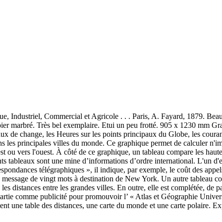
Industriel, Commercial et Agricole . . . Paris, A. Fayard, 1879. Beau 
papier marbré. Très bel exemplaire. Etui un peu frotté. 905 x 1230 mm 
s taux de change, les Heures sur les points principaux du Globe, les cou
 les principales villes du monde. Ce graphique permet de calculer n'im
'est ou vers l'ouest. À côté de ce graphique, un tableau compare les ha
ents tableaux sont une mine d’informations d’ordre international. L'un d
spondances télégraphiques », il indique, par exemple, le coût des appels 
un message de vingt mots à destination de New York. Un autre tableau co
es distances entre les grandes villes. En outre, elle est complétée, de p
n partie comme publicité pour promouvoir l’ « Atlas et Géographie Uni
ment une table des distances, une carte du monde et une carte polaire. 