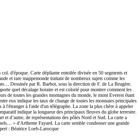
col. d'époque. Carte dépliante entoilée divisée en 50 segments et
Grande et rare mappemonde traitant de nombreux sujets comme les
rants… Dessinée par R. Barbot, sous la direction de F. de La Brugère.
porte quel décalage horaire et est colorié pour montrer comment les
uteurs de toutes les grandes montagnes du monde, le mont Everest étant
'entre eux indique les taux de change de toutes les monnaies principales
à l'étranger à l'aide d'un télégraphe. La zone la plus chère à appeler
mparatif indique la longueur des principaux fleuves du globe terrestre.
art et d’autre, de représentations des pôles Nord et Sud. La carte a
versels… » d'Artheme Fayard. La carte semble condenser une grande
Expert : Béatrice Loeb-Larocque