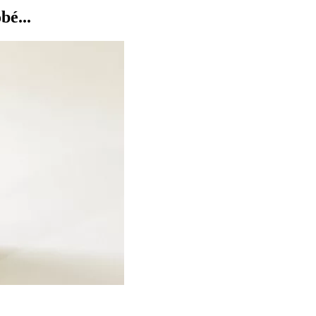
bé...