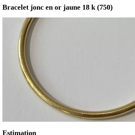
Bracelet jonc en or jaune 18 k (750)
Estimation