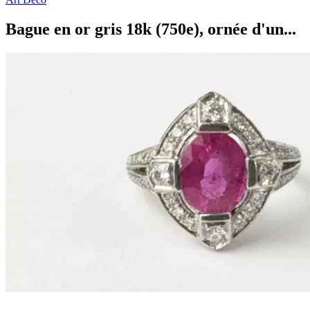
Bague en or gris 18k (750e), ornée d'un...